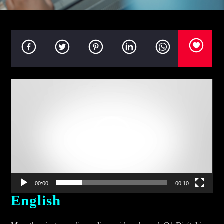
Video
Player
00:00
00:10
English